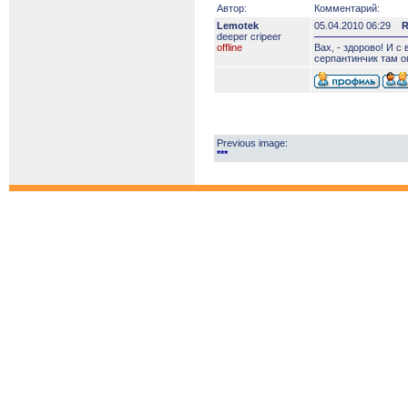
Автор:
Комментарий:
Lemotek
05.04.2010 06:29
R
deeper сripeer
offline
Вах, - здорово! И с
серпантинчик там ог
Previous image:
***