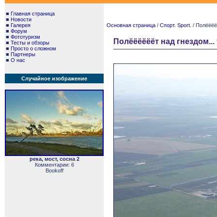
■
Главная страница
■
Новости
■
Галерея
Основная страница
/
Спорт. Sport.
/ Полёёёё
■
Форум
■
Фототуризм
Полёёёёёёт над гнездом...
■
Тесты и обзоры
■
Просто о сложном
■
Партнеры
■
О нас
Случайное изображение
река, мост, сосна 2
Комментарии: 6
Bookoff