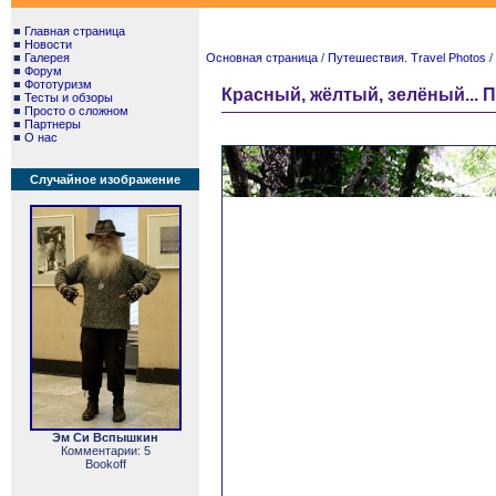
■
Главная страница
■
Новости
■
Галерея
Основная страница
/
Путешествия. Travel Photos
/
■
Форум
■
Фототуризм
Красный, жёлтый, зелёный... Пл
■
Тесты и обзоры
■
Просто о сложном
■
Партнеры
■
О нас
Случайное изображение
Эм Си Вспышкин
Комментарии: 5
Bookoff