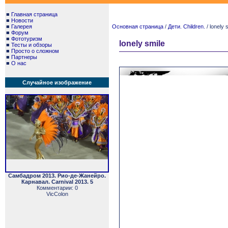
■
Главная страница
■
Новости
■
Галерея
Основная страница
/
Дети. Children.
/ lonely 
■
Форум
■
Фототуризм
lonely smile
■
Тесты и обзоры
■
Просто о сложном
■
Партнеры
■
О нас
Случайное изображение
Самбадром 2013. Рио-де-Жанейро.
Карнавал. Carnival 2013. 5
Комментарии: 0
VicColon