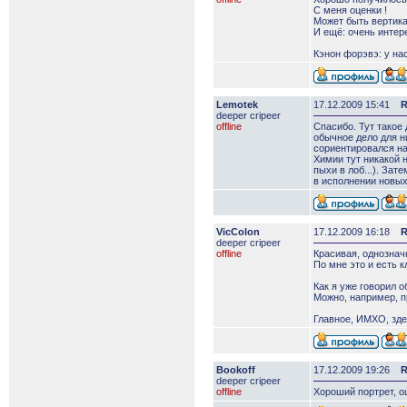
С меня оценки !
Может быть вертика
И ещё: очень интере
Кэнон форэвэ: у нас
Lemotek
17.12.2009 15:41
R
deeper сripeer
offline
Спасибо. Тут такое 
обычное дело для н
сориентировался на
Химии тут никакой н
пыхи в лоб...). За
в исполнении новых
VicColon
17.12.2009 16:18
R
deeper сripeer
offline
Красивая, однозначн
По мне это и есть к
Как я уже говорил 
Можно, например, пр
Главное, ИМХО, зде
Bookoff
17.12.2009 19:26
R
deeper сripeer
offline
Хороший портрет, о