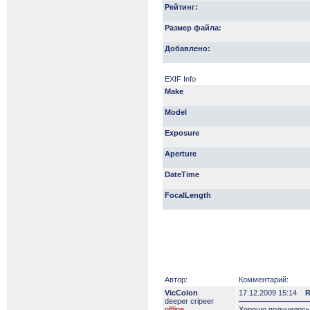
Рейтинг:
Размер файла:
Добавлено:
EXIF Info
Make
Model
Exposure
Aperture
DateTime
FocalLength
Автор:
Комментарий:
VicColon
17.12.2009 15:14
R
deeper сripeer
offline
Хорошо получилось 