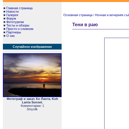
■
Главная страница
■
Новости
■
Галерея
Основная страница
/
Ночная и вечерняя съём
■
Форум
■
Фототуризм
Тени в раю
■
Тесты и обзоры
■
Просто о сложном
■
Партнеры
■
О нас
Случайное изображение
Фотограф и закат. Ко Ланта. Koh
Lanta Sunset.
Комментарии: 1
Smyslik