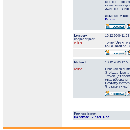
Мне цвета нравя
выдержки и сдел
Жаль нет экзифа 
Лемотек
, у теб
Вот он.
Lemotek
13.12.2009 11:59
deeper сripeer
offline
Точно! Это я то
ваще какая-то...
Michael
13.12.2009 12:55
offline
Спасибо за вним
Это Цфат.Цвета 
Это общая пробл
отколиброваны п
Поэтому фотогра
Что какется exif
Previous image:
На закате. Sunset. Goa.