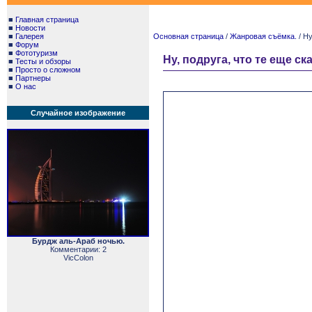
■
Главная страница
■
Новости
■
Галерея
Основная страница
/
Жанровая съёмка.
/ Ну
■
Форум
■
Фототуризм
Ну, подруга, что те еще с
■
Тесты и обзоры
■
Просто о сложном
■
Партнеры
■
О нас
Случайное изображение
Бурдж аль-Араб ночью.
Комментарии: 2
VicColon