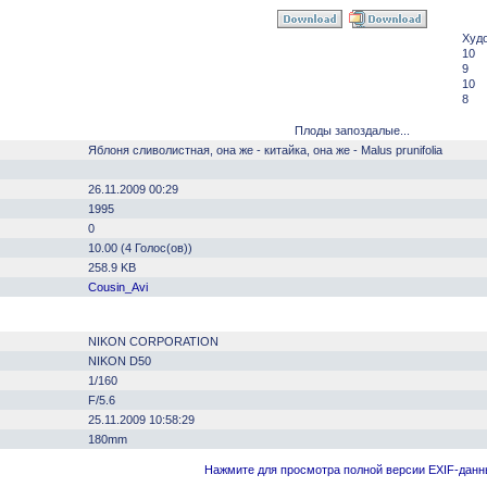
Худ
10
9
10
8
Плоды запоздалые...
Яблоня сливолистная, она же - китайка, она же - Malus prunifolia
26.11.2009 00:29
1995
0
10.00 (4 Голос(ов))
258.9 KB
Cousin_Avi
NIKON CORPORATION
NIKON D50
1/160
F/5.6
25.11.2009 10:58:29
180mm
Нажмите для просмотра полной версии EXIF-дан