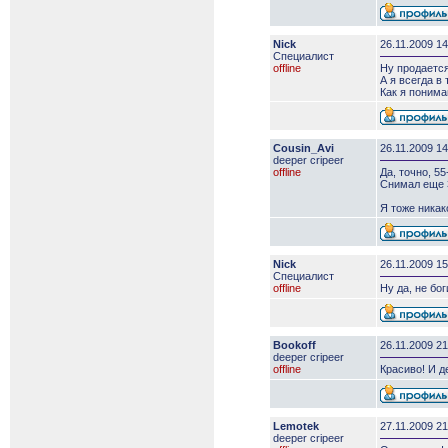
Nick
26.11.2009 14
Специалист
offline
Ну продается
А я всегда в
Как я понима
Cousin_Avi
26.11.2009 14
deeper сripeer
offline
Да, точно, 55
Снимал еще 3
Я тоже никак
Nick
26.11.2009 15
Специалист
offline
Ну да, не бо
Bookoff
26.11.2009 21
deeper сripeer
offline
Красиво! И д
Lemotek
27.11.2009 21
deeper сripeer