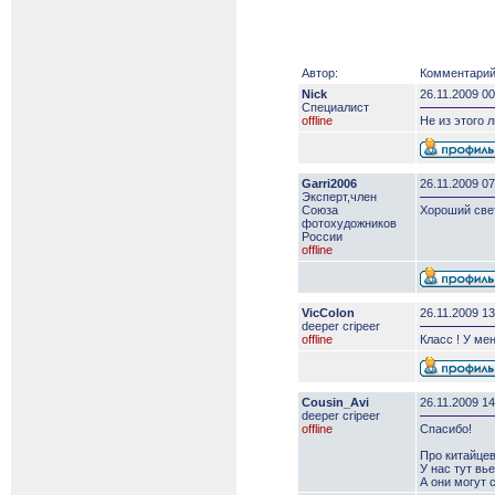
Автор:
Комментарий
Nick
26.11.2009 00
Специалист
offline
Не из этого 
Garri2006
26.11.2009 07
Эксперт,член
Союза
Хороший свет
фотохудожников
России
offline
VicColon
26.11.2009 13
deeper сripeer
offline
Класс ! У мен
Cousin_Avi
26.11.2009 14
deeper сripeer
offline
Спасибо!
Про китайцев
У нас тут вь
А они могут с