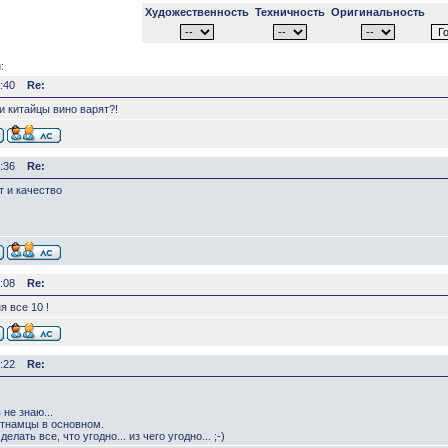
Художественность
Техничность
Оригинальность
:
:40
Re:
ли китайцы вино варят?!
:36
Re:
 и качество
:08
Re:
я все 10 !
:22
Re:
 не знаю...
етнамцы в основном.
делать все, что угодно... из чего угодно... ;-)