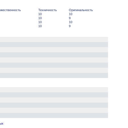
ожественность
Техничность
Оригинальность
10
10
10
9
10
10
10
9
ных