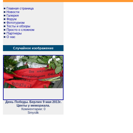
■
Главная страница
■
Новости
■
Галерея
■
Форум
■
Фототуризм
■
Тесты и обзоры
■
Просто о сложном
■
Партнеры
■
О нас
Случайное изображение
День Победы. Берлин 9 мая 2013г.
Цветы у мемориала.
Комментарии: 0
Smyslik