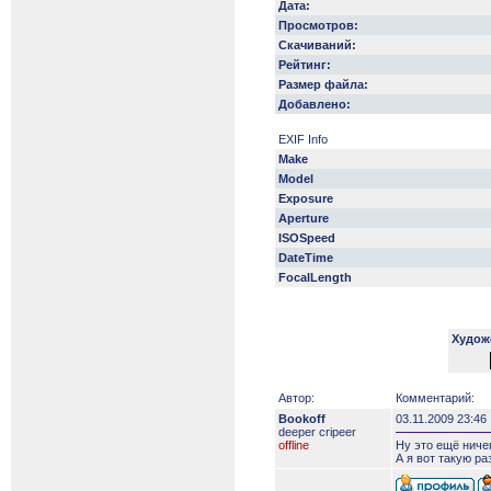
Дата:
Просмотров:
Скачиваний:
Рейтинг:
Размер файла:
Добавлено:
EXIF Info
Make
Model
Exposure
Aperture
ISOSpeed
DateTime
FocalLength
Худож
Автор:
Комментарий:
Bookoff
03.11.2009 23:46
deeper сripeer
offline
Ну это ещё ничег
А я вот такую ра