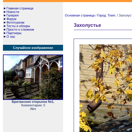
■
Главная страница
■
Новости
■
Галерея
Основная страница
/
Город. Town.
/ Захолус
■
Форум
■
Фототуризм
Захолустье
■
Тесты и обзоры
■
Просто о сложном
■
Партнеры
■
О нас
Случайное изображение
Британские открытки №1.
Комментарии: 0
Alex