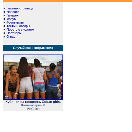
■
Главная страница
■
Новости
■
Галерея
■
Форум
■
Фототуризм
■
Тесты и обзоры
■
Просто о сложном
■
Партнеры
■
О нас
Случайное изображение
Кубинки на концерте. Cuban girls.
Комментарии: 0
VicColon