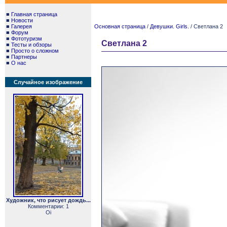
■
Главная страница
■
Новости
■
Галерея
Основная страница
/
Девушки. Girls.
/ Светлана 2
■
Форум
■
Фототуризм
Светлана 2
■
Тесты и обзоры
■
Просто о сложном
■
Партнеры
■
О нас
Случайное изображение
Художник, что рисует дождь...
Комментарии: 1
Oi