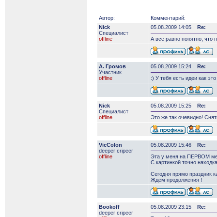
Автор:
Комментарий:
Nick
05.08.2009 14:05
Re:
Специалист
offline
А все равно понятно, что н
А. Громов
05.08.2009 15:24
Re:
Участник
offline
:) У тебя есть идеи как эт
Nick
05.08.2009 15:25
Re:
Специалист
offline
Это же так очевидно! Снят
VicColon
05.08.2009 15:46
Re:
deeper сripeer
offline
Эта у меня на ПЕРВОМ мес
С картинкой точно находка
Сегодня прямо праздник к
Ждём продолжения !
Bookoff
05.08.2009 23:15
Re:
deeper сripeer