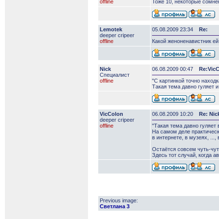
offline
Тоже 10, некоторые сомнен
Lemotek
05.08.2009 23:34
Re:
deeper сripeer
offline
Какой женоненавистник ей 
Nick
06.08.2009 00:47
Re:Vic
Специалист
offline
"С картинкой точно находка
Такая тема давно гуляет и 
VicColon
06.08.2009 10:20
Re: Nic
deeper сripeer
offline
"Такая тема давно гуляет 
На самом деле практически
в интернете, в музеях, ..
Остаётся совсем чуть-чуть
Здесь тот случай, когда а
Previous image:
Светлана 3