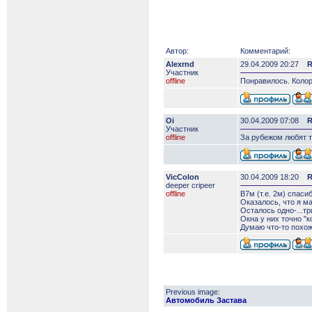
Автор:
Комментарий:
Alexrnd
29.04.2009 20:27
R
Участник
offline
Понравилось. Колор
Oi
30.04.2009 07:08
R
Участник
offline
За рубежом любят т
VicColon
30.04.2009 18:20
R
deeper сripeer
offline
В7м (т.е. 2м) спасиб
Оказалось, что я ма
Осталось одно-...тр
Окна у них точно "к
Думаю что-то похож
Previous image:
Автомобиль Застава