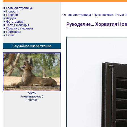
■
Главная страница
■
Новости
■
Галерея
Основная страница
/
Путешествия. Travel P
■
Форум
■
Фототуризм
Рукоделие... Хорватия Но
■
Тесты и обзоры
■
Просто о сложном
■
Партнеры
■
О нас
Случайное изображение
zevok
Комментарии: 0
Lemotek