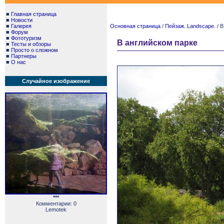
■
Главная страница
■
Новости
■
Галерея
Основная страница
/
Пейзаж. Landscape.
/ В
■
Форум
■
Фототуризм
В английском парке
■
Тесты и обзоры
■
Просто о сложном
■
Партнеры
■
О нас
Случайное изображение
***
Комментарии: 0
Lemotek