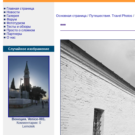
■
Главная страница
■
Новости
■
Галерея
Основная страница
/
Путешествия. Travel Photos
/
■
Форум
■
Фототуризм
***
■
Тесты и обзоры
■
Просто о сложном
■
Партнеры
■
О нас
Случайное изображение
Венеция. Venice-001.
Комментарии: 0
Lemotek