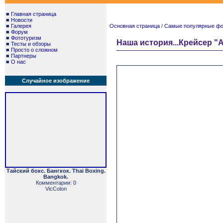
■
Главная страница
■
Новости
■
Галерея
Основная страница
/
Самые популярные фото
■
Форум
■
Фототуризм
Наша история...Крейсер "
■
Тесты и обзоры
■
Просто о сложном
■
Партнеры
■
О нас
Случайное изображение
Тайский бокс. Бангкок. Thai Boxing.
Bangkok.
Комментарии: 0
VicColon