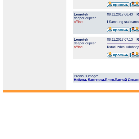
Lemotek
08.11.2017 06:43
R
deeper сripeer
offline
I Samsung stal namno
Lemotek
08.11.2017 07:13
R
deeper сripeer
offline
Kstati, zdes' udobnej
Previous image:
Неёлка. Лангкави.Пляж.Пантай Сенанг