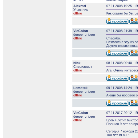
Автор:
Комментарий:
Alexrnd
07.11.2008 19:25
R
Участник
offline
Как сказал бы Ув. L
VicColon
07.11.2008 21:39
R
deeper сripeer
offline
Спасибо.
Разместил эту из-за
Другие снимки пока
Nick
08.11.2008 00:40
R
Специалист
offline
Ага. Очень интерес
Lemotek
09.11.2008 14:24
R
deeper сripeer
offline
А еще бы носовое ор
VicColon
07.11.2017 20:12
R
deeper сripeer
offline
Время летит быстро
Прошло 9 лет со вр
Сегодня 7 ноября 20
100 лет ВОСР...