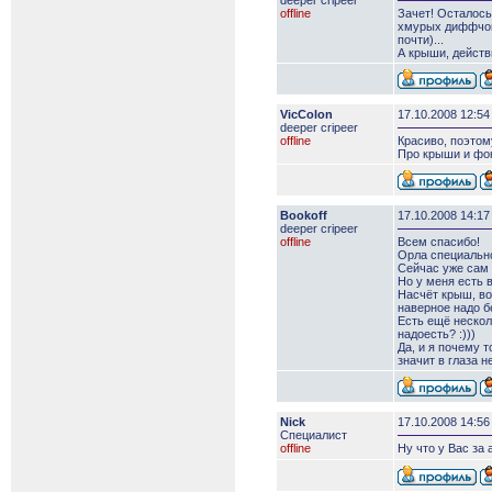
deeper сripeer
offline
Зачет! Осталось 
хмурых диффчоно
почти)...
А крыши, действ
VicColon
17.10.2008 12:54
deeper сripeer
offline
Красиво, поэтом
Про крыши и фо
Bookoff
17.10.2008 14:17
deeper сripeer
offline
Всем спасибо!
Орла специально
Сейчас уже сам 
Но у меня есть 
Насчёт крыш, во
наверное надо б
Есть ещё нескол
надоесть? :)))
Да, и я почему т
значит в глаза н
Nick
17.10.2008 14:56
Специалист
offline
Ну что у Вас за