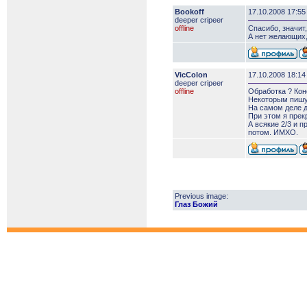
Bookoff
17.10.2008 17:55
deeper сripeer
offline
Спасибо, значит
А нет желающих,
VicColon
17.10.2008 18:14
deeper сripeer
offline
Обработка ? Кон
Некоторым пишут 
На самом деле д
При этом я прек
А всякие 2/3 и 
потом. ИМХО.
Previous image:
Глаз Божий