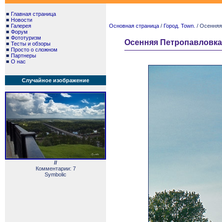
■
Главная страница
■
Новости
■
Галерея
Основная страница
/
Город. Town.
/ Осенняя
■
Форум
■
Фототуризм
Осенняя Петропавловка
■
Тесты и обзоры
■
Просто о сложном
■
Партнеры
■
О нас
Случайное изображение
//
Комментарии: 7
Symbolic