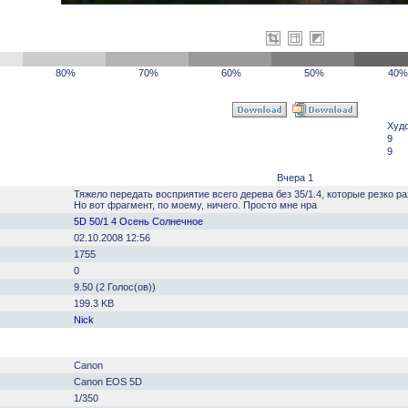
80%
70%
60%
50%
40%
Худ
9
9
Вчера 1
Тяжело передать восприятие всего дерева без 35/1.4, которые резко ра
Но вот фрагмент, по моему, ничего. Просто мне нра
5D 50/1 4 Осень Солнечное
02.10.2008 12:56
1755
0
9.50 (2 Голос(ов))
199.3 KB
Nick
Canon
Canon EOS 5D
1/350