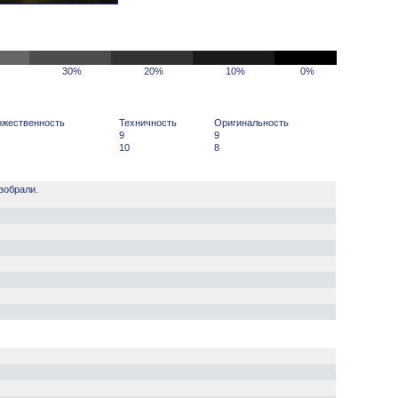
30%
20%
10%
0%
ожественность
Техничность
Оригинальность
9
9
10
8
зобрали.