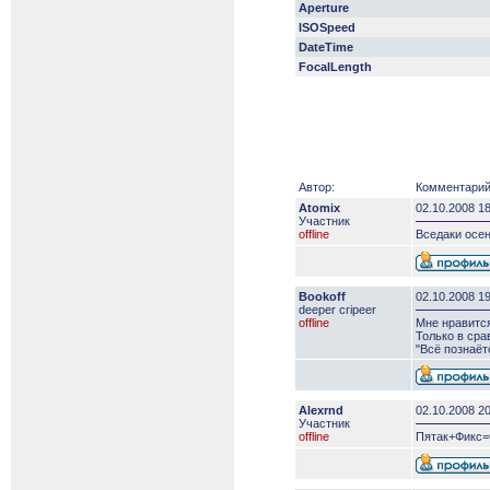
Aperture
ISOSpeed
DateTime
FocalLength
Автор:
Комментарий
Atomix
02.10.2008 1
Участник
offline
Вседаки осен
Bookoff
02.10.2008 1
deeper сripeer
offline
Мне нравится
Только в сра
"Всё познаёт
Alexrnd
02.10.2008 2
Участник
offline
Пятак+Фикс=С