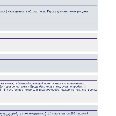
ботки ( насыщенность +8, софтик по Гауссу для смягчения рисунка
м не нужен, тк большой крутящий моент и масса итак его неплохо
/4 ( для репортажки ). Вроде бы мне хватало, судя по пробам, и
 ). И хочется все полегче, тк итак уже особо пешком не погулять, все на
 неплохую работу с экстендерами. С 1.4 х получается 280 и полный