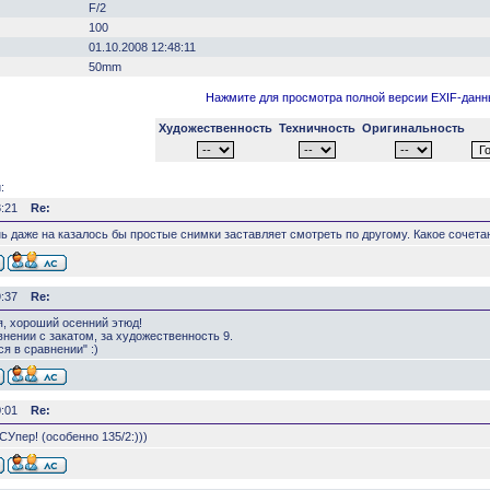
F/2
100
01.10.2008 12:48:11
50mm
Нажмите для просмотра полной версии EXIF-дан
Художественность
Техничность
Оригинальность
:
8:21
Re:
ь даже на казалось бы простые снимки заставляет смотреть по другому. Какое сочета
9:37
Re:
, хороший осенний этюд!
внении с закатом, за художественность 9.
ся в сравнении" :)
0:01
Re:
Упер! (особенно 135/2:)))