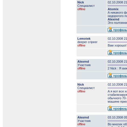
Nick
02.10.2008 2
Специалист
offline
Atomix
А никакого ф
недорогого п
Alexrnd
Это полтинник
Lemotek
02.10.2008 2
deeper сripeer
offline
Вам хорошо! 
Alexrnd
02.10.2008 2
Участник
offline
2 Nick : Я в
Nick
02.10.2008 2
Специалист
offline
А я вот все 
стабилизирую
обычного 70-
машине прих
Alexrnd
03.10.2008 05
Участник
offline
Во многих об