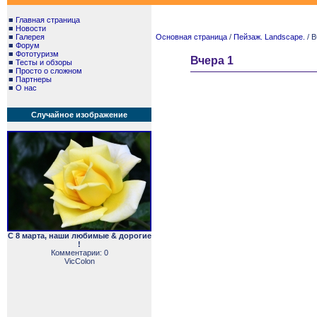
■
Главная страница
■
Новости
■
Галерея
Основная страница
/
Пейзаж. Landscape.
/ В
■
Форум
■
Фототуризм
Вчера 1
■
Тесты и обзоры
■
Просто о сложном
■
Партнеры
■
О нас
Случайное изображение
С 8 марта, наши любимые & дорогие
!
Комментарии: 0
VicColon