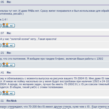
1:05
Re:
ильтра тут нет. И даже РАВа нет. Сразу жипег понравился и был использован для обра
олтинника, ресайз )
 1.4 !
1:07
Re:
А у нас "золотой осени" нету...Такая красота!
1:21
Re:
ижу, что это полтинник. Я вобщем про тандем 5+фикс, включая Ваши работы с 135/2
1:41
Re:
хожу и облизываюсь с момента выпуска на рисунок вашего 70-200/4 IS. Мне даже IS та
т. И никак не пойму насколько он у меня будет востребован при наличии 135/2 и 24-105
200/4. А вроде, по желанию задач, лучше бы иметь 70-200/2.8 ( с IS уж совсем тяжелый!
одится. В общем, тихий ужОс с этими телевиками.
:11
Re:Nick
зорах утверждают, что 70-200 без IS имеет другие стекла, хуже чем с IS . Еще отмечу