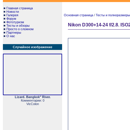
■
Главная страница
■
Новости
■
Галерея
Основная страница
/
Тесты и полноразмеры. 
■
Форум
■
Фототуризм
Nikon D300+14-24 f/2.8. ISO2
■
Тесты и обзоры
■
Просто о сложном
■
Партнеры
■
О нас
Случайное изображение
Lizard. Bangkok" River.
Комментарии: 0
VicColon