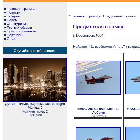
■
Главная страница
■
Новости
■
Галерея
Основная страница
/ Предметная съёмка.
■
Форум
■
Фототуризм
Предметная съёмка.
■
Тесты и обзоры
■
Просто о сложном
■
Партнеры
(Просмотров: 6364)
■
О нас
Найдено: 411 изображений на 17 страница
Случайное изображение
Дубай ночью. Марина. Dubai. Night
Marina. 2
МАКС-2015. Пилотажна...
МАКС-20
Комментарии: 2
VicColon
VicColon
1496 / 10.00 / 3