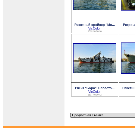
Ракетный крейсер "Мо...
Ретро а
VicColon
1618 / 0.00 / 0
РКВП "Бора". Севасто...
Ракетны
VicColon
1697 / 0.00 / 2