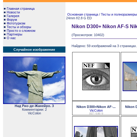
■
Главная страница
■
Новости
Основная страница
/
Тесты и полноразмеры. 
■
Галерея
24mm f/2.8 G ED
■
Форум
■
Фототуризм
Nikon D300+ Nikon AF-S Nik
■
Тесты и обзоры
■
Просто о сложном
■
Партнеры
(Просмотров: 10402)
■
О нас
Найдено: 59 изображений на 3 страницах.
Случайное изображение
Над Рио-де-Жанейро. 3
Nikon D300+Nikon AF-...
Nikon D
Комментарии: 2
VicColon
VicColon
1027 / 0.00 / 0