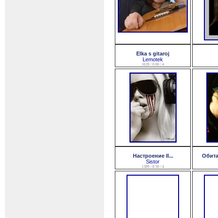
Elka s gitaroj
Lemotek
1628 / 0.00 / 4
Настроение II...
Обита
Sistor
1389 / 8.50 / 4