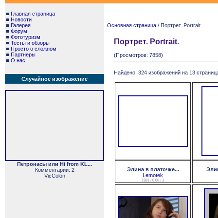
■
Главная страница
■
Новости
■
Галерея
Основная страница
/ Портрет. Portrait.
■
Форум
■
Фототуризм
Портрет. Portrait.
■
Тесты и обзоры
■
Просто о сложном
■
Партнеры
(Просмотров: 7858)
■
О нас
Найдено: 324 изображений на 13 страница
Случайное изображение
Петронасы или Hi from KL...
Элина в платочке...
Элин
Комментарии: 2
Lemotek
VicColon
1881 / 0.00 / 3