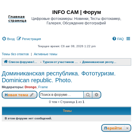
Регистрация
INFO CAM | Форум
Цифровые фотокамеры: Новинки, Тесты фотокамер,
Галерея, Обсуждение фотографий
Вход
Р
е
г
и
с
т
р
а
ц
и
я
FAQ
Текущее время: Сб авг 08, 2026 1:22 pm
Темы без ответов
|
Активные темы
Список форумов INFO CAM | Форум
Туризм от участников www.info-cam.ru
Доминиканская республика. Фототуризм. Dominican republic. Photo.
Доминиканская республика. Фототуризм.
Dominican republic. Photo.
Модераторы:
Drongo
,
Frame
Новая тема
Поиск
Расширенный п
Н
о
в
а
я
т
е
м
а
0 тем • Страница
1
из
1
Темы
В этом форуме нет сообщений.
Перейти