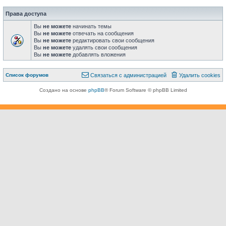
Права доступа
Вы
не можете
начинать темы
Вы
не можете
отвечать на сообщения
Вы
не можете
редактировать свои сообщения
Вы
не можете
удалять свои сообщения
Вы
не можете
добавлять вложения
Связаться с
Список форумов
С
в
я
з
а
т
ь
с
я
с
а
д
м
и
н
и
с
т
р
а
ц
и
е
й
Удалить cookies
администрацией
Создано на основе
phpBB
® Forum Software © phpBB Limited