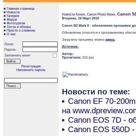
■
Главная страница
■
Новости
Canon 5D
Новости Кэнон. Canon Photo News.
■
Галерея
Вторник, 16 Март 2010
■
Форум
■
Фототуризм
Canon 5D Mark II - обновление прошивки до
■
Тесты и обзоры
■
Просто о сложном
Обновление относится к программному обесп
■
О нас
Загрузить прошивку можно
здесь
.
Логин:
Источник.
Пароль:
Автор:
Запомнить меня
Прочитали:
315 раз
Регистрация
Напомнить пароль
Распечатать
Новости по теме:
Canon EF 70-200mm 
на www.dpreview.co
Canon EOS 7D - об
Canon EOS 550D - о