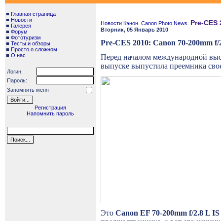
■
Главная страница
■
Новости
Pre-CES 
Новости Кэнон. Canon Photo News.
■
Галерея
Вторник, 05 Январь 2010
■
Форум
■
Фототуризм
Pre-CES 2010: Canon 70-200mm f/2
■
Тесты и обзоры
■
Просто о сложном
■
О нас
Перед началом международной выс
выпуске выпустила преемника сво
Логин:
Пароль:
Запомнить меня
Регистрация
Напомнить пароль
Это
Canon EF 70-200mm f/2.8 L IS