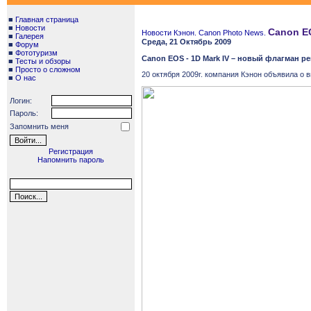
■
Главная страница
■
Новости
Canon E
Новости Кэнон. Canon Photo News.
■
Галерея
Среда, 21 Октябрь 2009
■
Форум
■
Фототуризм
Canon
EOS
- 1
D
Mark
IV
– новый флагман ре
■
Тесты и обзоры
■
Просто о сложном
20 октября 2009г. компания Кэнон объявила о
■
О нас
Логин:
Пароль:
Запомнить меня
Регистрация
Напомнить пароль