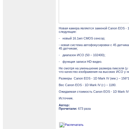
Новая камера является заменой
Canon
EOS -
следующие
:
- новый
16.1мп
CMOS
сенсор;
- новая система автофокусировки с 45 датчика
45 датчикам;
- диапазон ИСО (50 – 102400);
- функция записи
HD
-видео.
Не смотря на уменьшение размера пикселя (у
что качество изображения на высоких ИСО у н
Размеры
Canon EOS - 1D Mark IV (мм.) – 156*1
Вес
Canon EOS - 1D Mark IV (г.) – 1180
.
Ожидаемая стоимость
Canon
EOS
- 1
D
Mark
IV
Источник.
Автор:
Прочитали:
673 раза
Распечатать