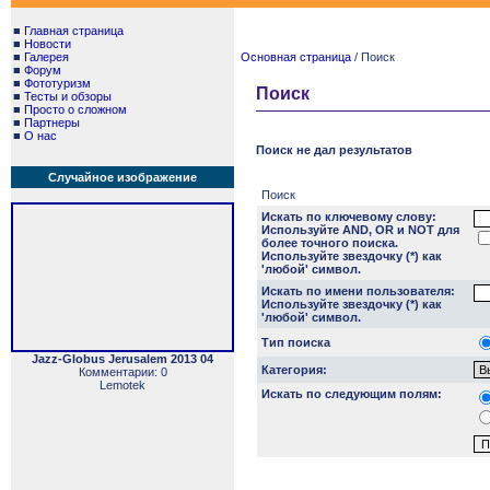
■
Главная страница
■
Новости
■
Галерея
Основная страница
/ Поиск
■
Форум
■
Фототуризм
Поиск
■
Тесты и обзоры
■
Просто о сложном
■
Партнеры
■
О нас
Поиск не дал результатов
Случайное изображение
Поиск
Искать по ключевому слову:
Используйте AND, OR и NOT для
более точного поиска.
Используйте звездочку (*) как
'любой' символ.
Искать по имени пользователя:
Используйте звездочку (*) как
'любой' символ.
Тип поиска
Jazz-Globus Jerusalem 2013 04
Категория:
Комментарии: 0
Lemotek
Искать по следующим полям: