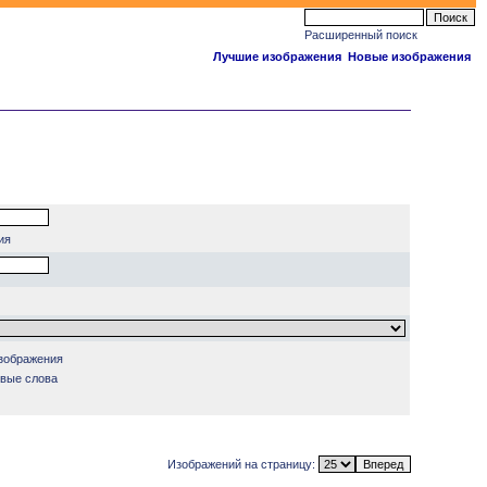
Расширенный поиск
Лучшие изображения
Новые изображения
ия
зображения
вые слова
Изображений на страницу: