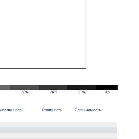
30%
20%
10%
0%
ожественность
Техничность
Оригинальность