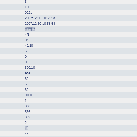
3
100
0221
2007:12:30 10:58:58
2007:12:30 10:58:58

4/1
0/6
40/10
5
0
0
320/10
ASCII
60
60
60
0100
1
800
536
852
2

