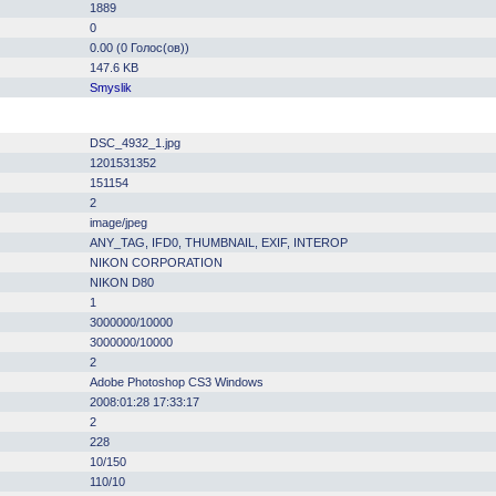
1889
0
0.00 (0 Голос(ов))
147.6 KB
Smyslik
DSC_4932_1.jpg
1201531352
151154
2
image/jpeg
ANY_TAG, IFD0, THUMBNAIL, EXIF, INTEROP
NIKON CORPORATION
NIKON D80
1
3000000/10000
3000000/10000
2
Adobe Photoshop CS3 Windows
2008:01:28 17:33:17
2
228
10/150
110/10