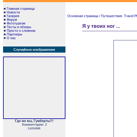
■
Главная страница
■
Новости
■
Галерея
Основная страница
/
Путешествия. Travel P
■
Форум
■
Фототуризм
Я у твоих ног ...
■
Тесты и обзоры
■
Просто о сложном
■
Партнеры
■
О нас
Случайное изображение
Где же вы, Гумберты?!
Комментарии: 2
Lemotek