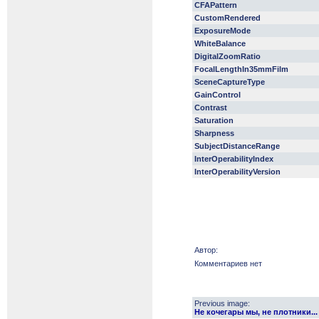
CFAPattern
CustomRendered
ExposureMode
WhiteBalance
DigitalZoomRatio
FocalLengthIn35mmFilm
SceneCaptureType
GainControl
Contrast
Saturation
Sharpness
SubjectDistanceRange
InterOperabilityIndex
InterOperabilityVersion
Автор:
Комментариев нет
Previous image:
Не кочегары мы, не плотники...