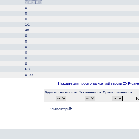

0
0
0
1/1
48
0
0
0
0
0
0
R98
0100
Нажмите для просмотра краткой версии EXIF-дан
Художественность
Техничность
Оригинальность
Комментарий: