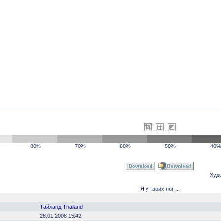
80%
70%
60%
50%
40%
Худ
Я у твоих ног ...
Тайланд Thailand
28.01.2008 15:42