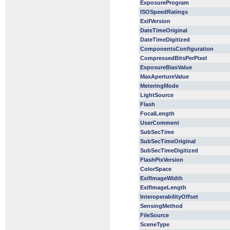
ExposureProgram
ISOSpeedRatings
ExifVersion
DateTimeOriginal
DateTimeDigitized
ComponentsConfiguration
CompressedBitsPerPixel
ExposureBiasValue
MaxApertureValue
MeteringMode
LightSource
Flash
FocalLength
UserComment
SubSecTime
SubSecTimeOriginal
SubSecTimeDigitized
FlashPixVersion
ColorSpace
ExifImageWidth
ExifImageLength
InteroperabilityOffset
SensingMethod
FileSource
SceneType