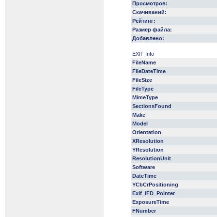
Просмотров:
Скачиваний:
Рейтинг:
Размер файла:
Добавлено:
EXIF Info
FileName
FileDateTime
FileSize
FileType
MimeType
SectionsFound
Make
Model
Orientation
XResolution
YResolution
ResolutionUnit
Software
DateTime
YCbCrPositioning
Exif_IFD_Pointer
ExposureTime
FNumber