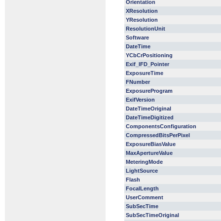
Orientation
XResolution
YResolution
ResolutionUnit
Software
DateTime
YCbCrPositioning
Exif_IFD_Pointer
ExposureTime
FNumber
ExposureProgram
ExifVersion
DateTimeOriginal
DateTimeDigitized
ComponentsConfiguration
CompressedBitsPerPixel
ExposureBiasValue
MaxApertureValue
MeteringMode
LightSource
Flash
FocalLength
UserComment
SubSecTime
SubSecTimeOriginal