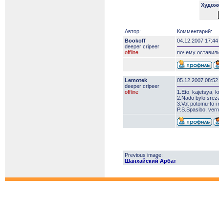
Худож
Автор:
Комментарий:
Bookoff
04.12.2007 17:44
deeper сripeer
offline
почему оставили
Lemotek
05.12.2007 08:52
deeper сripeer
offline
1.Eto, kajetsya, 
2.Nado bylo srezat
3.Vot potomu-to i n
P.S.Spasibo, ver
Previous image:
Шанхайский Арбат