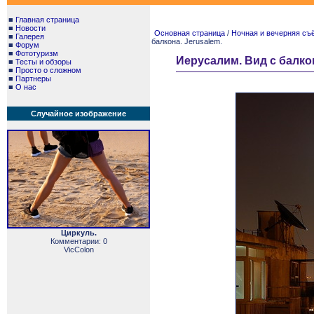
■
Главная страница
■
Новости
Основная страница
/
Ночная и вечерняя съём
■
Галерея
балкона. Jerusalem.
■
Форум
■
Фототуризм
Иерусалим. Вид с балкон
■
Тесты и обзоры
■
Просто о сложном
■
Партнеры
■
О нас
Случайное изображение
Циркуль.
Комментарии: 0
VicColon