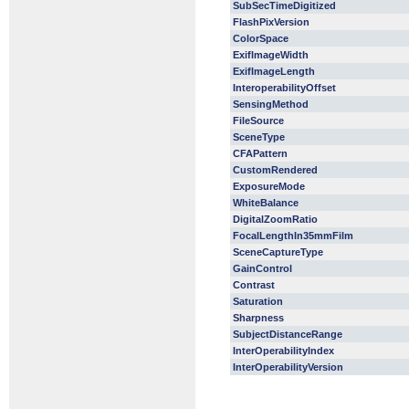
SubSecTimeDigitized
FlashPixVersion
ColorSpace
ExifImageWidth
ExifImageLength
InteroperabilityOffset
SensingMethod
FileSource
SceneType
CFAPattern
CustomRendered
ExposureMode
WhiteBalance
DigitalZoomRatio
FocalLengthIn35mmFilm
SceneCaptureType
GainControl
Contrast
Saturation
Sharpness
SubjectDistanceRange
InterOperabilityIndex
InterOperabilityVersion