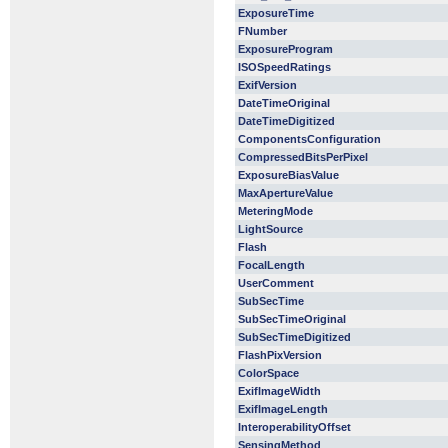
ExposureTime
FNumber
ExposureProgram
ISOSpeedRatings
ExifVersion
DateTimeOriginal
DateTimeDigitized
ComponentsConfiguration
CompressedBitsPerPixel
ExposureBiasValue
MaxApertureValue
MeteringMode
LightSource
Flash
FocalLength
UserComment
SubSecTime
SubSecTimeOriginal
SubSecTimeDigitized
FlashPixVersion
ColorSpace
ExifImageWidth
ExifImageLength
InteroperabilityOffset
SensingMethod