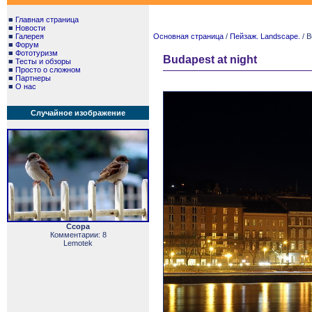
■
Главная страница
■
Новости
■
Галерея
Основная страница
/
Пейзаж. Landscape.
/ B
■
Форум
■
Фототуризм
Budapest at night
■
Тесты и обзоры
■
Просто о сложном
■
Партнеры
■
О нас
Случайное изображение
Ссора
Комментарии: 8
Lemotek