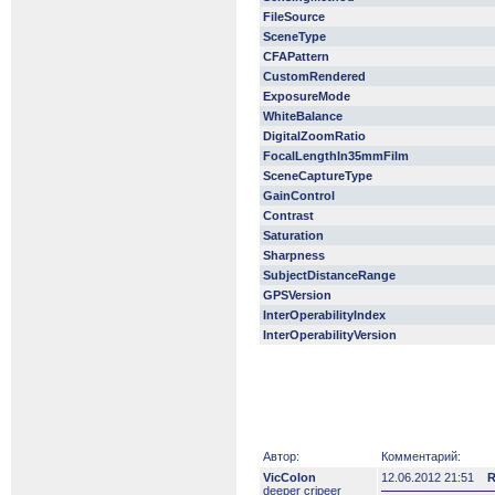
FileSource
SceneType
CFAPattern
CustomRendered
ExposureMode
WhiteBalance
DigitalZoomRatio
FocalLengthIn35mmFilm
SceneCaptureType
GainControl
Contrast
Saturation
Sharpness
SubjectDistanceRange
GPSVersion
InterOperabilityIndex
InterOperabilityVersion
Автор:
Комментарий:
VicColon
12.06.2012 21:51
R
deeper сripeer