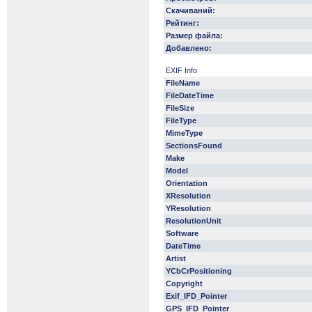
Скачиваний:
Рейтинг:
Размер файла:
Добавлено:
EXIF Info
FileName
FileDateTime
FileSize
FileType
MimeType
SectionsFound
Make
Model
Orientation
XResolution
YResolution
ResolutionUnit
Software
DateTime
Artist
YCbCrPositioning
Copyright
Exif_IFD_Pointer
GPS_IFD_Pointer