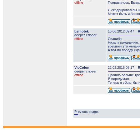
offline
Понравилось. Выдел
Я скадрировал бы н
Может быть и башни
Lemotek
15.06.2012 09:47
R
deeper сripeer
offline
Спасибо.
Низа, к сожалению,
времени это желани
А вот по поводу сд
VicColon
22.02.2016 08:17
R
deeper сripeer
offline
Прошло больше трёх
Я передумал...
Теперь я убрал бы н
Previous image:
***