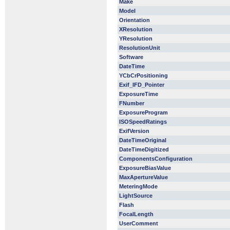
Make
Model
Orientation
XResolution
YResolution
ResolutionUnit
Software
DateTime
YCbCrPositioning
Exif_IFD_Pointer
ExposureTime
FNumber
ExposureProgram
ISOSpeedRatings
ExifVersion
DateTimeOriginal
DateTimeDigitized
ComponentsConfiguration
ExposureBiasValue
MaxApertureValue
MeteringMode
LightSource
Flash
FocalLength
UserComment