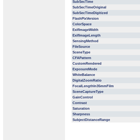
SubSecTime
SubSecTimeOriginal
SubSecTimeDigitized
FlashPixVersion
ColorSpace
ExifImageWidth
ExifImageLength
SensingMethod
FileSource
SceneType
CFAPattern
CustomRendered
ExposureMode
WhiteBalance
DigitalZoomRatio
FocalLengthIn35mmFilm
SceneCaptureType
GainControl
Contrast
Saturation
Sharpness
SubjectDistanceRange