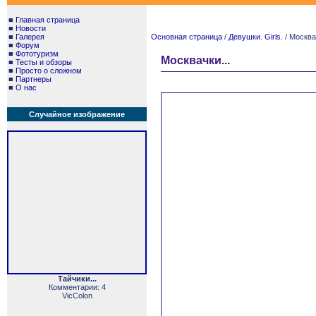
■
Главная страница
■
Новости
■
Галерея
Основная страница
/
Девушки. Girls.
/ Москвач
■
Форум
■
Фототуризм
Москвачки...
■
Тесты и обзоры
■
Просто о сложном
■
Партнеры
■
О нас
Случайное изображение
Тайчики...
Комментарии: 4
VicColon