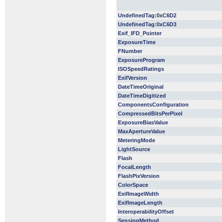
UndefinedTag:0xC6D2
UndefinedTag:0xC6D3
Exif_IFD_Pointer
ExposureTime
FNumber
ExposureProgram
ISOSpeedRatings
ExifVersion
DateTimeOriginal
DateTimeDigitized
ComponentsConfiguration
CompressedBitsPerPixel
ExposureBiasValue
MaxApertureValue
MeteringMode
LightSource
Flash
FocalLength
FlashPixVersion
ColorSpace
ExifImageWidth
ExifImageLength
InteroperabilityOffset
SensingMethod