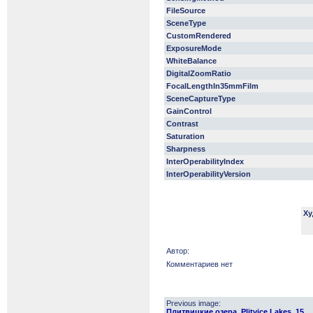
FileSource
SceneType
CustomRendered
ExposureMode
WhiteBalance
DigitalZoomRatio
FocalLengthIn35mmFilm
SceneCaptureType
GainControl
Contrast
Saturation
Sharpness
InterOperabilityIndex
InterOperabilityVersion
Ху
Автор:
Комментариев нет
Previous image:
Плитвицкие озера. Plitvice Lakes. 15