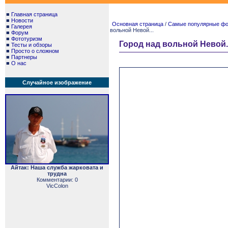
■
Главная страница
■
Новости
Основная страница
/
Самые популярные фото
■
Галерея
вольной Невой...
■
Форум
■
Фототуризм
Город над вольной Невой..
■
Тесты и обзоры
■
Просто о сложном
■
Партнеры
■
О нас
Случайное изображение
Айтак: Наша служба жарковата и
трудна
Комментарии: 0
VicColon