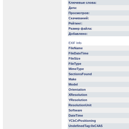
Ключевые слова:
Дата:
Просмотров:
Скачиваний:
Рейтинг:
Размер файла:
Добавлено:
EXIF Info
FileName
FileDateTime
FileSize
FileType
MimeType
SectionsFound
Make
Model
Orientation
XResolution
YResolution
ResolutionUnit
Software
DateTime
YCbCrPositioning
UndefinedTag:0xC4A5