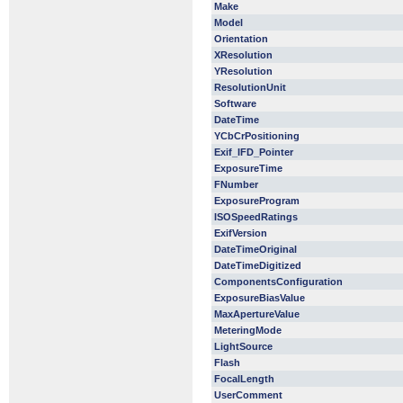
Make
Model
Orientation
XResolution
YResolution
ResolutionUnit
Software
DateTime
YCbCrPositioning
Exif_IFD_Pointer
ExposureTime
FNumber
ExposureProgram
ISOSpeedRatings
ExifVersion
DateTimeOriginal
DateTimeDigitized
ComponentsConfiguration
ExposureBiasValue
MaxApertureValue
MeteringMode
LightSource
Flash
FocalLength
UserComment