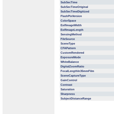
SubSecTime
SubSecTimeOriginal
SubSecTimeDigitized
FlashPixVersion
ColorSpace
ExifImageWidth
ExifImageLength
SensingMethod
FileSource
SceneType
CFAPattern
CustomRendered
ExposureMode
WhiteBalance
DigitalZoomRatio
FocalLengthIn35mmFilm
SceneCaptureType
GainControl
Contrast
Saturation
Sharpness
SubjectDistanceRange