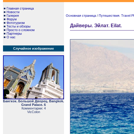
■
Главная страница
■
Новости
■
Галерея
Основная страница
/
Путешествия. Travel P
■
Форум
■
Фототуризм
Дайверы. Эйлат. Eilat.
■
Тесты и обзоры
■
Просто о сложном
■
Партнеры
■
О нас
Случайное изображение
Бангкок. Большой Дворец. Bangkok.
Grand Palace. 6
Комментарии: 4
VicColon