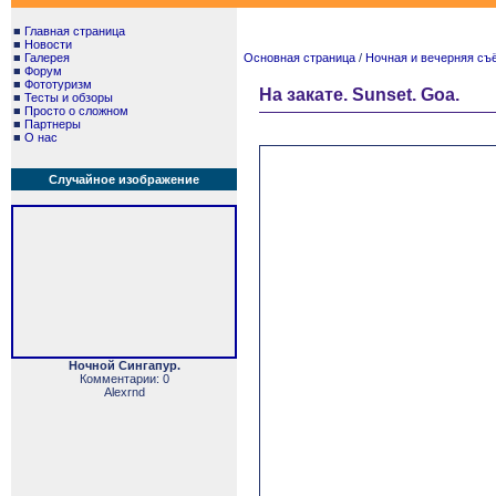
■
Главная страница
■
Новости
■
Галерея
Основная страница
/
Ночная и вечерняя съём
■
Форум
■
Фототуризм
На закате. Sunset. Goa.
■
Тесты и обзоры
■
Просто о сложном
■
Партнеры
■
О нас
Случайное изображение
Ночной Сингапур.
Комментарии: 0
Alexrnd