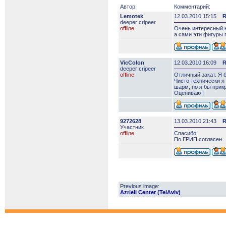
Автор:
Комментарий:
Lemotek
12.03.2010 15:15
R
deeper сripeer
offline
Очень интересный к
а сами эти фигуры п
VicColon
12.03.2010 16:09
R
deeper сripeer
offline
Отличный закат. Я 
Чисто технически я
шарм, но я бы прикр
Оцениваю !
9272628
13.03.2010 21:43
R
Участник
offline
Спасибо.
По ГРИП согласен.
Previous image:
Azrieli Center (TelAviv)