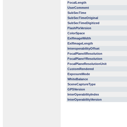
FocalLength
UserComment
SubSecTime
SubSecTimeOriginal
SubSecTimeDigitized
FlashPixVersion
ColorSpace
ExifImageWidth
ExifImageLength
InteroperabilityOffset
FocalPlaneXResolution
FocalPlaneYResolution
FocalPlaneResolutionUnit
CustomRendered
ExposureMode
WhiteBalance
SceneCaptureType
GPSVersion
InterOperabilityIndex
InterOperabilityVersion