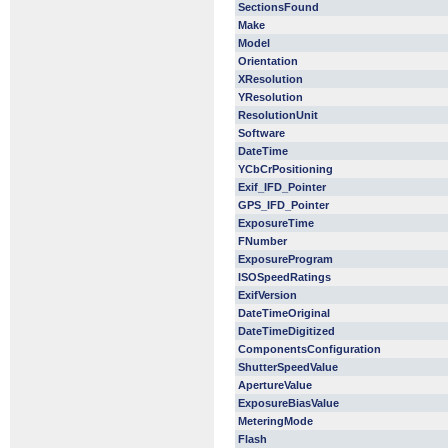
SectionsFound
Make
Model
Orientation
XResolution
YResolution
ResolutionUnit
Software
DateTime
YCbCrPositioning
Exif_IFD_Pointer
GPS_IFD_Pointer
ExposureTime
FNumber
ExposureProgram
ISOSpeedRatings
ExifVersion
DateTimeOriginal
DateTimeDigitized
ComponentsConfiguration
ShutterSpeedValue
ApertureValue
ExposureBiasValue
MeteringMode
Flash