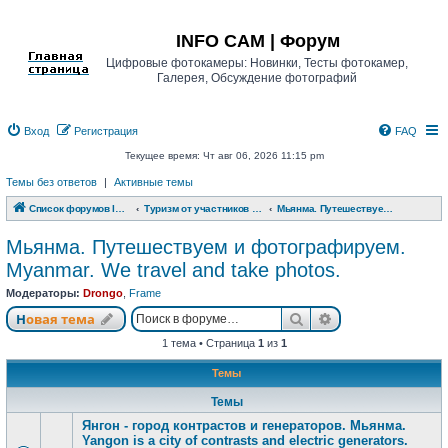
Регистрация
INFO CAM | Форум
Цифровые фотокамеры: Новинки, Тесты фотокамер,
Галерея, Обсуждение фотографий
Вход
Р
е
г
и
с
т
р
а
ц
и
я
FAQ
Текущее время: Чт авг 06, 2026 11:15 pm
Темы без ответов
|
Активные темы
Список форумов INFO CAM | Форум
Туризм от участников www.info-cam.ru
Мьянма. Путешествуем и фотографируем. Myanmar. We travel and take photos.
Мьянма. Путешествуем и фотографируем.
Myanmar. We travel and take photos.
Модераторы:
Drongo
,
Frame
Новая тема
Поиск
Расширенный п
Н
о
в
а
я
т
е
м
а
1 тема • Страница
1
из
1
Темы
Темы
Янгон - город контрастов и генераторов. Мьянма.
Yangon is a city of contrasts and electric generators.