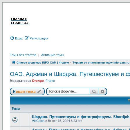
Вход
Р
е
г
и
с
т
р
а
ц
и
я
Темы без ответов
|
Активные темы
Список форумов INFO CAM | Форум
Туризм от участников www.info-cam.ru
ОАЭ. Аджман и Шарджа. Путешествуем и фот
Модераторы:
Drongo
,
Frame
Новая тема
Поиск
Расширенны
Н
о
в
а
я
т
е
м
а
Темы
Шарджа. Путешествуем и фотографируем. Shardjah. W
VicColon
»
Вт окт 15, 2024 8:23 pm