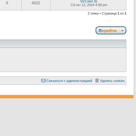
VicColon
0
4022
Сб окт 12, 2024 4:08 pm
2 темы • Страница
1
из
1
Перейти
С
в
я
з
а
т
ь
с
я
с
а
д
м
и
н
и
с
т
р
а
ц
и
е
й
Удалить cookies