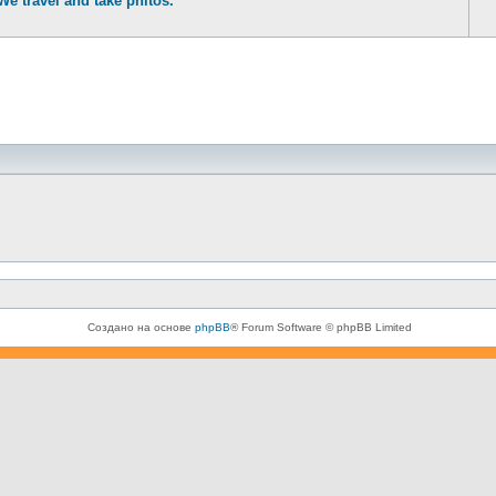
travel and take phitos.
Создано на основе
phpBB
® Forum Software © phpBB Limited