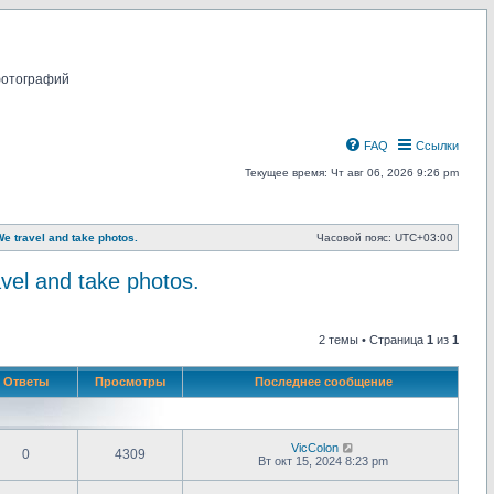
фотографий
FAQ
Ссылки
Текущее время: Чт авг 06, 2026 9:26 pm
travel and take photos.
Часовой пояс:
UTC+03:00
l and take photos.
2 темы • Страница
1
из
1
Ответы
Просмотры
Последнее сообщение
VicColon
0
4309
Вт окт 15, 2024 8:23 pm