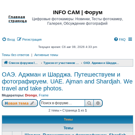
Регистрация
INFO CAM | Форум
Цифровые фотокамеры: Новинки, Тесты фотокамер,
Галерея, Обсуждение фотографий
Вход
Р
е
г
и
с
т
р
а
ц
и
я
FAQ
Текущее время: Сб авг 08, 2026 4:33 pm
Темы без ответов
|
Активные темы
Список форумов INFO CAM | Форум
Туризм от участников www.info-cam.ru
ОАЭ. Аджман и Шарджа. Путешествуем и фотографируем. UAE. Ajman and Shardjah. We travel and take photos.
ОАЭ. Аджман и Шарджа. Путешествуем и
фотографируем. UAE. Ajman and Shardjah. We
travel and take photos.
Модераторы:
Drongo
,
Frame
Новая тема
Поиск
Расширенный п
Н
о
в
а
я
т
е
м
а
2 темы • Страница
1
из
1
Темы
Темы