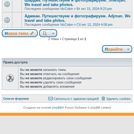
Шарджа. Путешествуем и фотографируем. Shardjah.
We travel and take photos.
Последнее сообщение
VicColon
«
Вт окт 15, 2024 8:23 pm
Аджман. Путешествуем и фотографируем. Adjman. We
travel and take phitos.
Последнее сообщение
VicColon
«
Сб окт 12, 2024 4:08 pm
Новая тема
Н
о
в
а
я
т
е
м
а
2 темы • Страница
1
из
1
Перейти
Права доступа
Вы
не можете
начинать темы
Вы
не можете
отвечать на сообщения
Вы
не можете
редактировать свои сообщения
Вы
не можете
удалять свои сообщения
Вы
не можете
добавлять вложения
Связаться с
Список форумов
С
в
я
з
а
т
ь
с
я
с
а
д
м
и
н
и
с
т
р
а
ц
и
е
й
Удалить cookies
администрацией
Создано на основе
phpBB
® Forum Software © phpBB Limited