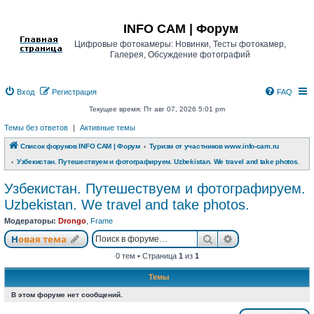
Регистрация
INFO CAM | Форум
Цифровые фотокамеры: Новинки, Тесты фотокамер,
Галерея, Обсуждение фотографий
Вход
Р
е
г
и
с
т
р
а
ц
и
я
FAQ
Текущее время: Пт авг 07, 2026 5:01 pm
Темы без ответов
|
Активные темы
Список форумов INFO CAM | Форум
Туризм от участников www.info-cam.ru
Узбекистан. Путешествуем и фотографируем. Uzbekistan. We travel and take photos.
Узбекистан. Путешествуем и фотографируем.
Uzbekistan. We travel and take photos.
Модераторы:
Drongo
,
Frame
Новая тема
Поиск
Расширенный п
Н
о
в
а
я
т
е
м
а
0 тем • Страница
1
из
1
Темы
В этом форуме нет сообщений.