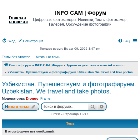
Регистрация
INFO CAM | Форум
Цифровые фотокамеры: Новинки, Тесты фотокамер,
Галерея, Обсуждение фотографий
Вход
Р
е
г
и
с
т
р
а
ц
и
я
FAQ
Текущее время: Вс авг 09, 2026 3:47 pm
Темы без ответов
|
Активные темы
Список форумов INFO CAM | Форум
Туризм от участников www.info-cam.ru
Узбекистан. Путешествуем и фотографируем. Uzbekistan. We travel and take photos.
Узбекистан. Путешествуем и фотографируем.
Uzbekistan. We travel and take photos.
Модераторы:
Drongo
,
Frame
Новая тема
Поиск
Расширенный п
Н
о
в
а
я
т
е
м
а
0 тем • Страница
1
из
1
Темы
В этом форуме нет сообщений.