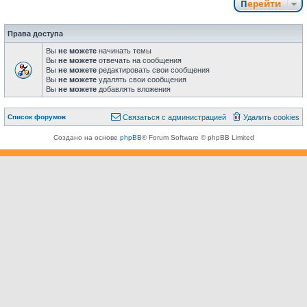
Перейти
Права доступа
Вы
не можете
начинать темы
Вы
не можете
отвечать на сообщения
Вы
не можете
редактировать свои сообщения
Вы
не можете
удалять свои сообщения
Вы
не можете
добавлять вложения
Связаться с
Список форумов
С
в
я
з
а
т
ь
с
я
с
а
д
м
и
н
и
с
т
р
а
ц
и
е
й
Удалить cookies
администрацией
Создано на основе
phpBB
® Forum Software © phpBB Limited