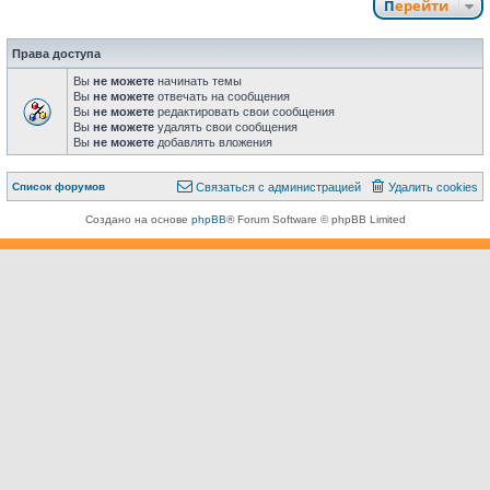
Перейти
Права доступа
Вы
не можете
начинать темы
Вы
не можете
отвечать на сообщения
Вы
не можете
редактировать свои сообщения
Вы
не можете
удалять свои сообщения
Вы
не можете
добавлять вложения
Связаться с
Список форумов
С
в
я
з
а
т
ь
с
я
с
а
д
м
и
н
и
с
т
р
а
ц
и
е
й
Удалить cookies
администрацией
Создано на основе
phpBB
® Forum Software © phpBB Limited