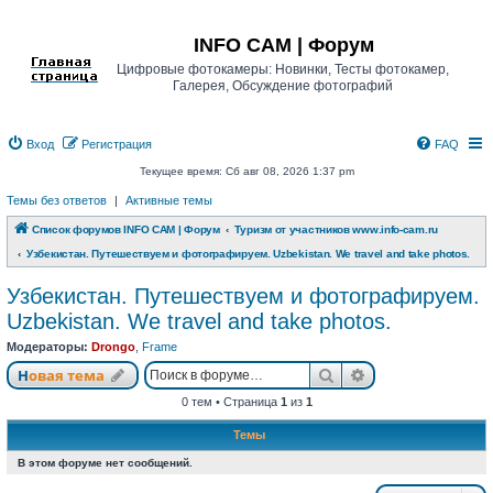
Регистрация
INFO CAM | Форум
Цифровые фотокамеры: Новинки, Тесты фотокамер,
Галерея, Обсуждение фотографий
Вход
Р
е
г
и
с
т
р
а
ц
и
я
FAQ
Текущее время: Сб авг 08, 2026 1:37 pm
Темы без ответов
|
Активные темы
Список форумов INFO CAM | Форум
Туризм от участников www.info-cam.ru
Узбекистан. Путешествуем и фотографируем. Uzbekistan. We travel and take photos.
Узбекистан. Путешествуем и фотографируем.
Uzbekistan. We travel and take photos.
Модераторы:
Drongo
,
Frame
Новая тема
Поиск
Расширенный п
Н
о
в
а
я
т
е
м
а
0 тем • Страница
1
из
1
Темы
В этом форуме нет сообщений.