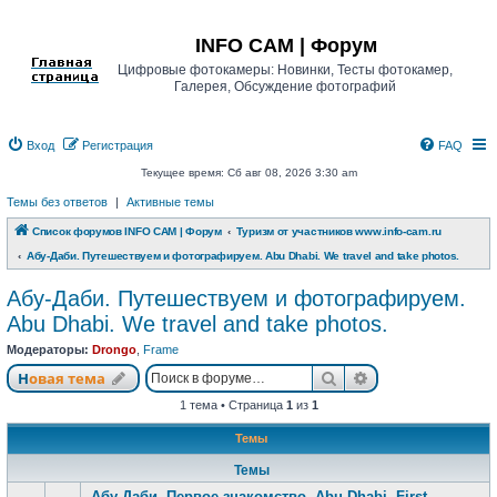
Регистрация
INFO CAM | Форум
Цифровые фотокамеры: Новинки, Тесты фотокамер,
Галерея, Обсуждение фотографий
Вход
Р
е
г
и
с
т
р
а
ц
и
я
FAQ
Текущее время: Сб авг 08, 2026 3:30 am
Темы без ответов
|
Активные темы
Список форумов INFO CAM | Форум
Туризм от участников www.info-cam.ru
Абу-Даби. Путешествуем и фотографируем. Abu Dhabi. We travel and take photos.
Абу-Даби. Путешествуем и фотографируем.
Abu Dhabi. We travel and take photos.
Модераторы:
Drongo
,
Frame
Новая тема
Поиск
Расширенный п
Н
о
в
а
я
т
е
м
а
1 тема • Страница
1
из
1
Темы
Темы
Абу-Даби. Первое знакомство. Abu Dhabi. First