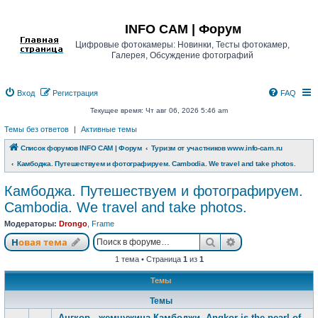
Регистрация
INFO CAM | Форум
Цифровые фотокамеры: Новинки, Тесты фотокамер,
Галерея, Обсуждение фотографий
Вход
Р
е
г
и
с
т
р
а
ц
и
я
FAQ
Текущее время: Чт авг 06, 2026 5:46 am
Темы без ответов
|
Активные темы
Список форумов INFO CAM | Форум
Туризм от участников www.info-cam.ru
Камбоджа. Путешествуем и фотографируем. Cambodia. We travel and take photos.
Камбоджа. Путешествуем и фотографируем.
Cambodia. We travel and take photos.
Модераторы:
Drongo
,
Frame
Новая тема
Поиск
Расширенный п
Н
о
в
а
я
т
е
м
а
1 тема • Страница
1
из
1
Темы
Темы
Ангкор - жемчужина Камбоджи. Angkor is the pearl of