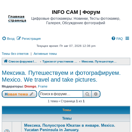
Регистрация
INFO CAM | Форум
Цифровые фотокамеры: Новинки, Тесты фотокамер,
Галерея, Обсуждение фотографий
Вход
Р
е
г
и
с
т
р
а
ц
и
я
FAQ
Текущее время: Пт авг 07, 2026 12:36 pm
Темы без ответов
|
Активные темы
Список форумов INFO CAM | Форум
Туризм от участников www.info-cam.ru
Мексика. Путешествуем и фотографируем. Mexico. We travel and take pictures.
Мексика. Путешествуем и фотографируем.
Mexico. We travel and take pictures.
Модераторы:
Drongo
,
Frame
Новая тема
Поиск
Расширенный п
Н
о
в
а
я
т
е
м
а
1 тема • Страница
1
из
1
Темы
Темы
Мексика. Полуостров Юкатан в январе. Mexico.
Yucatan Peninsula in January.