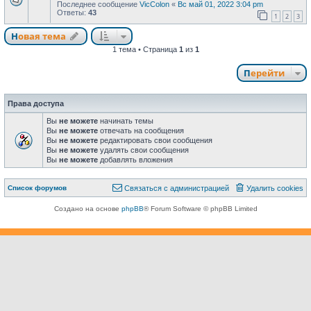
Последнее сообщение
VicColon
«
Вс май 01, 2022 3:04 pm
Ответы:
43
1
2
3
Новая тема
Н
о
в
а
я
т
е
м
а
1 тема • Страница
1
из
1
Перейти
Права доступа
Вы
не можете
начинать темы
Вы
не можете
отвечать на сообщения
Вы
не можете
редактировать свои сообщения
Вы
не можете
удалять свои сообщения
Вы
не можете
добавлять вложения
Связаться с
Список форумов
С
в
я
з
а
т
ь
с
я
с
а
д
м
и
н
и
с
т
р
а
ц
и
е
й
Удалить cookies
администрацией
Создано на основе
phpBB
® Forum Software © phpBB Limited