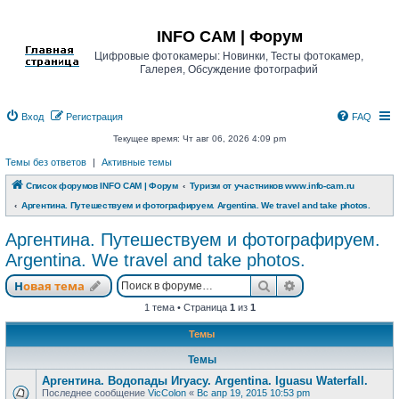
Регистрация
INFO CAM | Форум
Цифровые фотокамеры: Новинки, Тесты фотокамер,
Галерея, Обсуждение фотографий
Вход
Р
е
г
и
с
т
р
а
ц
и
я
FAQ
Текущее время: Чт авг 06, 2026 4:09 pm
Темы без ответов
|
Активные темы
Список форумов INFO CAM | Форум
Туризм от участников www.info-cam.ru
Аргентина. Путешествуем и фотографируем. Argentina. We travel and take photos.
Аргентина. Путешествуем и фотографируем.
Argentina. We travel and take photos.
Новая тема
Поиск
Расширенный п
Н
о
в
а
я
т
е
м
а
1 тема • Страница
1
из
1
Темы
Темы
Аргентина. Водопады Игуасу. Argentina. Iguasu Waterfall.
Последнее сообщение
VicColon
«
Вс апр 19, 2015 10:53 pm