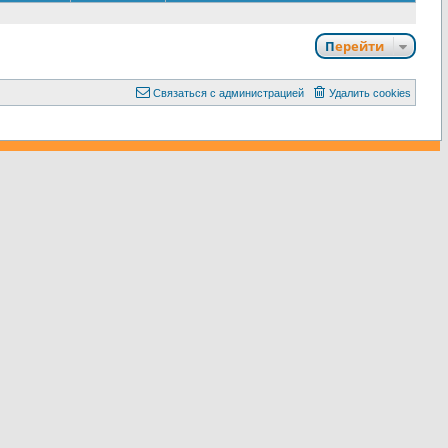
Перейти
С
в
я
з
а
т
ь
с
я
с
а
д
м
и
н
и
с
т
р
а
ц
и
е
й
Удалить cookies