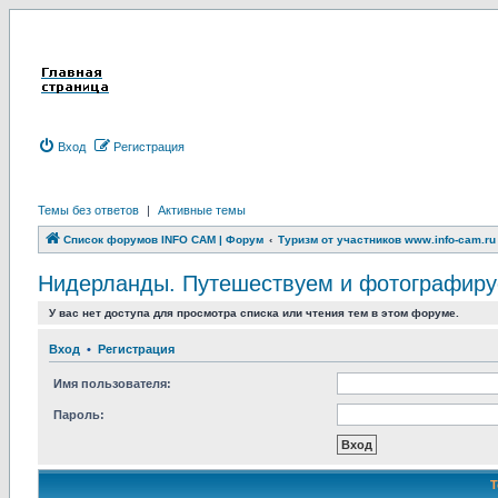
Вход
Р
е
г
и
с
т
р
а
ц
и
я
Темы без ответов
|
Активные темы
Список форумов INFO CAM | Форум
Туризм от участников www.info-cam.ru
Нидерланды. Путешествуем и фотографируем.
У вас нет доступа для просмотра списка или чтения тем в этом форуме.
Вход
•
Р
е
г
и
с
т
р
а
ц
и
я
Имя пользователя:
Пароль: