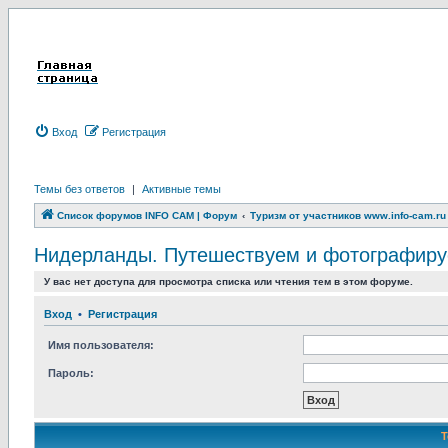
Вход
Р
е
г
и
с
т
р
а
ц
и
я
Темы без ответов
|
Активные темы
Список форумов INFO CAM | Форум
Туризм от участников www.info-cam.ru
Нидерланды. Путешествуем и фотографируем.
У вас нет доступа для просмотра списка или чтения тем в этом форуме.
Вход
•
Р
е
г
и
с
т
р
а
ц
и
я
Имя пользователя:
Пароль: