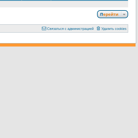
Перейти
С
в
я
з
а
т
ь
с
я
с
а
д
м
и
н
и
с
т
р
а
ц
и
е
й
Удалить cookies