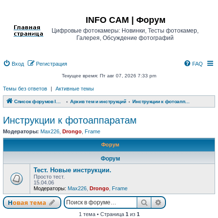
Регистрация
INFO CAM | Форум
Цифровые фотокамеры: Новинки, Тесты фотокамер,
Галерея, Обсуждение фотографий
Вход
Р
е
г
и
с
т
р
а
ц
и
я
FAQ
Текущее время: Пт авг 07, 2026 7:33 pm
Темы без ответов
|
Активные темы
Список форумов INFO CAM | Форум
Архив тем и инструкций
Инструкции к фотоаппаратам
Инструкции к фотоаппаратам
Модераторы:
Max226
,
Drongo
,
Frame
Форум
Форум
Тест. Новые инструкции.
Просто тест.
15.04.06
Модераторы:
Max226
,
Drongo
,
Frame
Новая тема
Поиск
Расширенный п
Н
о
в
а
я
т
е
м
а
1 тема • Страница
1
из
1