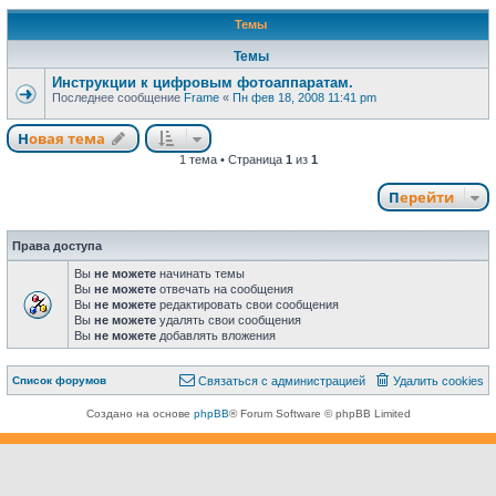
Темы
Темы
Инструкции к цифровым фотоаппаратам.
Последнее сообщение
Frame
«
Пн фев 18, 2008 11:41 pm
Новая тема
Н
о
в
а
я
т
е
м
а
1 тема • Страница
1
из
1
Перейти
Права доступа
Вы
не можете
начинать темы
Вы
не можете
отвечать на сообщения
Вы
не можете
редактировать свои сообщения
Вы
не можете
удалять свои сообщения
Вы
не можете
добавлять вложения
Связаться с
Список форумов
С
в
я
з
а
т
ь
с
я
с
а
д
м
и
н
и
с
т
р
а
ц
и
е
й
Удалить cookies
администрацией
Создано на основе
phpBB
® Forum Software © phpBB Limited