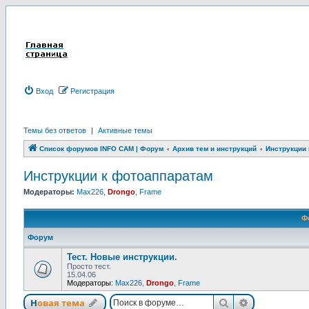
Вход
Р
е
г
и
с
т
р
а
ц
и
я
Темы без ответов
|
Активные темы
Список форумов INFO CAM | Форум
Архив тем и инструкций
Инструкции
Инструкции к фотоаппаратам
Модераторы:
Max226
,
Drongo
,
Frame
Ф
Форум
Тест. Новые инструкции.
Просто тест.
15.04.06
Модераторы:
Max226
,
Drongo
,
Frame
Новая тема
Поиск
Расширенны
Н
о
в
а
я
т
е
м
а