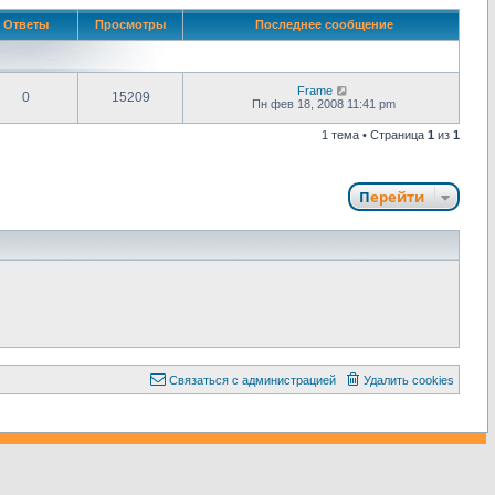
Ответы
Просмотры
Последнее сообщение
Frame
0
15209
Пн фев 18, 2008 11:41 pm
1 тема • Страница
1
из
1
Перейти
С
в
я
з
а
т
ь
с
я
с
а
д
м
и
н
и
с
т
р
а
ц
и
е
й
Удалить cookies