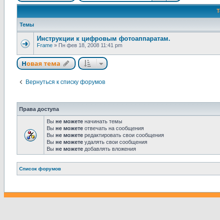
Темы
Инструкции к цифровым фотоаппаратам.
Frame
»
Пн фев 18, 2008 11:41 pm
Новая тема
Н
о
в
а
я
т
е
м
а
Вернуться к списку форумов
Права доступа
Вы
не можете
начинать темы
Вы
не можете
отвечать на сообщения
Вы
не можете
редактировать свои сообщения
Вы
не можете
удалять свои сообщения
Вы
не можете
добавлять вложения
Связаться с
Список форумов
администрацией