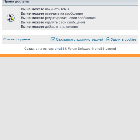
Права доступа
Вы
не можете
начинать темы
Вы
не можете
отвечать на сообщения
Вы
не можете
редактировать свои сообщения
Вы
не можете
удалять свои сообщения
Вы
не можете
добавлять вложения
Связаться с
Список форумов
С
в
я
з
а
т
ь
с
я
с
а
д
м
и
н
и
с
т
р
а
ц
и
е
й
Удалить cookies
администрацией
Создано на основе
phpBB
® Forum Software © phpBB Limited