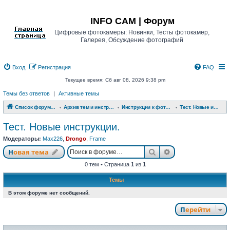
Регистрация
INFO CAM | Форум
Цифровые фотокамеры: Новинки, Тесты фотокамер,
Галерея, Обсуждение фотографий
Вход
Р
е
г
и
с
т
р
а
ц
и
я
FAQ
Текущее время: Сб авг 08, 2026 9:38 pm
Темы без ответов
|
Активные темы
Список форумов INFO CAM | Форум
Архив тем и инструкций
Инструкции к фотоаппаратам
Тест. Новые инструкции.
Тест. Новые инструкции.
Модераторы:
Max226
,
Drongo
,
Frame
Новая тема
Поиск
Расширенный п
Н
о
в
а
я
т
е
м
а
0 тем • Страница
1
из
1
Темы
В этом форуме нет сообщений.
Перейти