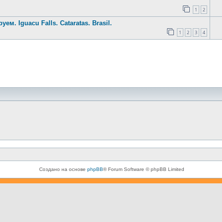
1
2
. Iguacu Falls. Cataratas. Brasil.
1
2
3
4
Создано на основе
phpBB
® Forum Software © phpBB Limited