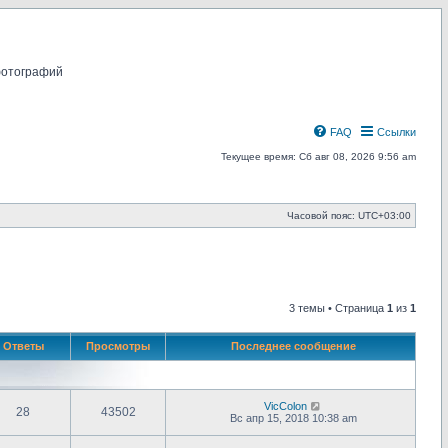
фотографий
FAQ
Ссылки
Текущее время: Сб авг 08, 2026 9:56 am
Часовой пояс:
UTC+03:00
3 темы • Страница
1
из
1
Ответы
Просмотры
Последнее сообщение
VicColon
28
43502
Вс апр 15, 2018 10:38 am