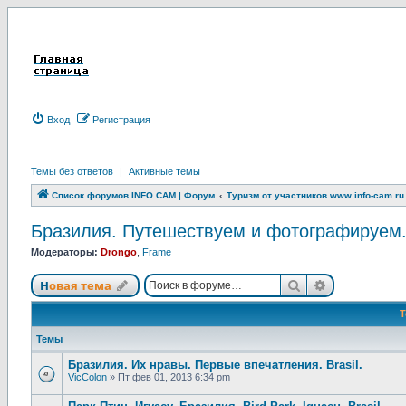
Вход
Р
е
г
и
с
т
р
а
ц
и
я
Темы без ответов
|
Активные темы
Список форумов INFO CAM | Форум
Туризм от участников www.info-cam.ru
Бразилия. Путешествуем и фотографируем. Br
Модераторы:
Drongo
,
Frame
Новая тема
Поиск
Расширенны
Н
о
в
а
я
т
е
м
а
Темы
Бразилия. Их нравы. Первые впечатления. Brasil.
VicColon
»
Пт фев 01, 2013 6:34 pm