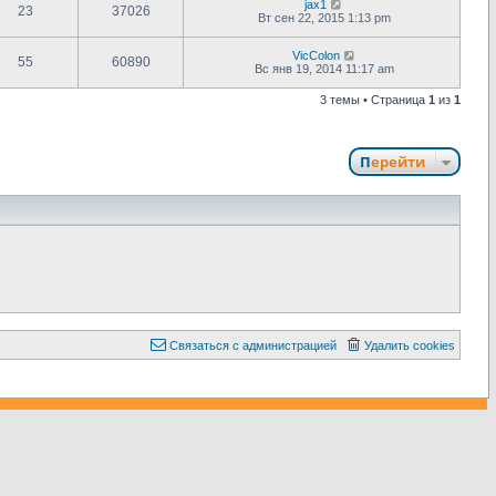
jax1
23
37026
Вт сен 22, 2015 1:13 pm
VicColon
55
60890
Вс янв 19, 2014 11:17 am
3 темы • Страница
1
из
1
Перейти
С
в
я
з
а
т
ь
с
я
с
а
д
м
и
н
и
с
т
р
а
ц
и
е
й
Удалить cookies