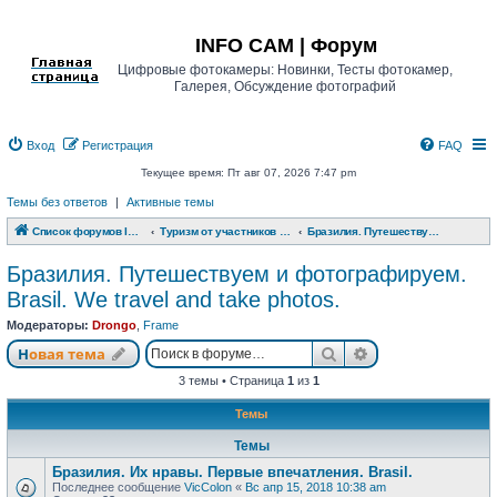
Регистрация
INFO CAM | Форум
Цифровые фотокамеры: Новинки, Тесты фотокамер,
Галерея, Обсуждение фотографий
Вход
Р
е
г
и
с
т
р
а
ц
и
я
FAQ
Текущее время: Пт авг 07, 2026 7:47 pm
Темы без ответов
|
Активные темы
Список форумов INFO CAM | Форум
Туризм от участников www.info-cam.ru
Бразилия. Путешествуем и фотографируем. Brasil. We travel and take photos.
Бразилия. Путешествуем и фотографируем.
Brasil. We travel and take photos.
Модераторы:
Drongo
,
Frame
Новая тема
Поиск
Расширенный п
Н
о
в
а
я
т
е
м
а
3 темы • Страница
1
из
1
Темы
Темы
Бразилия. Их нравы. Первые впечатления. Brasil.
Последнее сообщение
VicColon
«
Вс апр 15, 2018 10:38 am