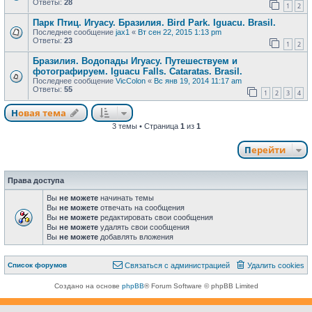
Ответы:
28
1
2
Парк Птиц. Игуасу. Бразилия. Bird Park. Iguacu. Brasil.
Последнее сообщение
jax1
«
Вт сен 22, 2015 1:13 pm
Ответы:
23
1
2
Бразилия. Водопады Игуасу. Путешествуем и
фотографируем. Iguacu Falls. Cataratas. Brasil.
Последнее сообщение
VicColon
«
Вс янв 19, 2014 11:17 am
Ответы:
55
1
2
3
4
Новая тема
Н
о
в
а
я
т
е
м
а
3 темы • Страница
1
из
1
Перейти
Права доступа
Вы
не можете
начинать темы
Вы
не можете
отвечать на сообщения
Вы
не можете
редактировать свои сообщения
Вы
не можете
удалять свои сообщения
Вы
не можете
добавлять вложения
Связаться с
Список форумов
С
в
я
з
а
т
ь
с
я
с
а
д
м
и
н
и
с
т
р
а
ц
и
е
й
Удалить cookies
администрацией
Создано на основе
phpBB
® Forum Software © phpBB Limited